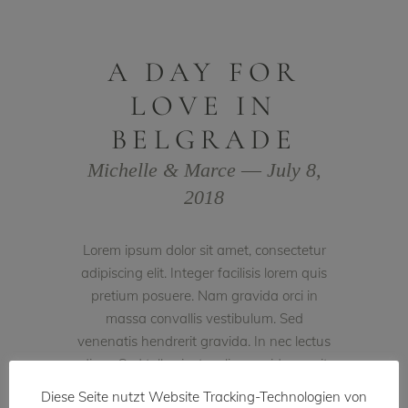
A DAY FOR
LOVE IN
BELGRADE
Michelle & Marce ― July 8,
2018
Lorem ipsum dolor sit amet, consectetur
adipiscing elit. Integer facilisis lorem quis
pretium posuere. Nam gravida orci in
massa convallis vestibulum. Sed
venenatis hendrerit gravida. In nec lectus
diam. Sed tellus justo, aliquam id eros sit
amet, condimentum ullamcorper justo. In
Diese Seite nutzt Website Tracking-Technologien von