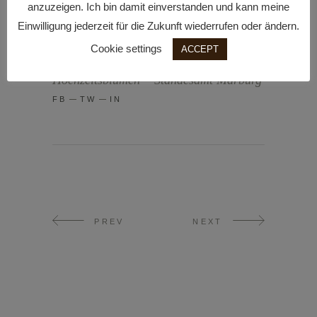
anzuzeigen. Ich bin damit einverstanden und kann meine
Brautstrauß
Exklusive
Hochzeitsplanerin In Marburg
Einwilligung jederzeit für die Zukunft wiederrufen oder ändern.
Hochzeit
Hochzeit In Marburg
Cookie settings
ACCEPT
Hochzeitplanung Marburg
Hochzeitsblumen
Standesamt Marburg
FB
TW
IN
PREV
NEXT